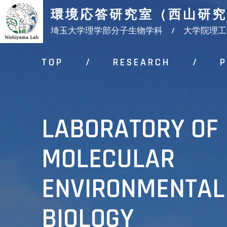
環境応答研究室（西山研究
埼玉大学理学部分子生物学科 /
大学院理工
TOP
/
RESEARCH
/
P
LA
B
ORA
T
O
R
Y
O
F
M
OLE
C
UL
A
R
EN
V
I
R
ON
M
EN
T
A
L
B
I
O
L
O
G
Y