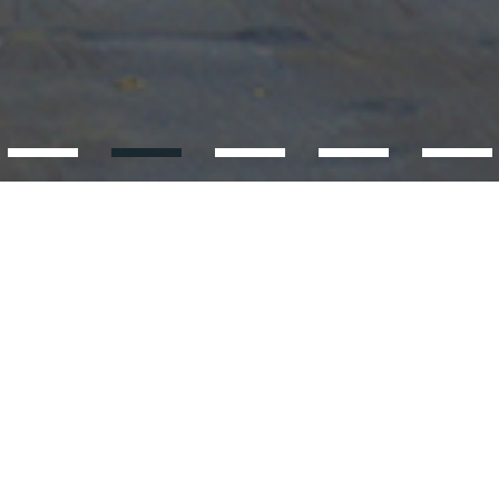
S
研究しています。また、微細藻
（大量発生・衰退）と魚毒性に