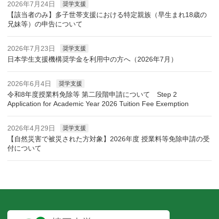
2026年7月24日
奨学支援
521
管弦楽団
【該当者のみ】多子世帯支援における特定親族（早生まれ18歳の
【Ins
151
ダンス部
兄妹等）の申告について
【X（旧
529
Saidai Pokemon Laboratory
2026年7月23日
奨学支援
153
軟式庭球同好会
日本学生支援機構奨学金を利用中の方へ（2026年7月）
530
埼玉大学茶道研究会
【Ins
155
排友会 Gull wings（バレーボール）
2026年6月4日
奨学支援
【X（旧
令和8年度授業料免除等 第二段階申請について Step 2
Application for Academic Year 2026 Tuition Fee Exemption
533
社会問題研究会
https:
157
Butit’s（バドミントン）
https:
2026年4月29日
奨学支援
【自然災害で被災された方対象】2026年度 授業料等免除申請の受
534
埼玉大学写真部
https:
付について
159
埼玉大学バドミントン部
https
https:
536
将棋部
160
バドミントン愛好会
【Ins
537
書道部
162
バレーボール同好会
https: