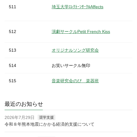
https:
511
埼玉大学ｴﾚｸﾄｰﾝｻｰｸﾙAffects
ホー
144
体操競技部
【Ins
512
演劇サークルPetit French Kiss
145
埼玉大学ダイビングクラブ SUDC
https:
513
オリジナルソング研究会
ホー
146
卓球部
【X（旧
514
お笑いサークル無印
【Ins
515
音楽研究会のび 楽器班
147
卓球サークル Peko
【X（旧
148
男子ソフトボール部
【Ins
518
埼玉大学合唱団
最近のお知らせ
【Ins
149
男子バスケットボール部
2026年7月29日
奨学支援
令和８年熊本地震にかかる経済的支援について
519
華道部
150
男子バレーボール部
https: