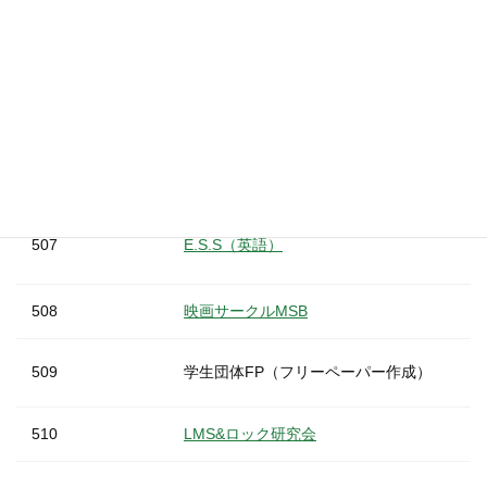
【Ins
130
埼玉大学少林寺拳法部
【X（旧
505
埼玉大学イルミネーションプロジェクト実
131
jogging愛好会
【X（旧
https:
134
女子バスケットボール部
506
裏千家茶道部茶楽会
https:
135
女子バレーボール部
https
507
E.S.S（英語）
【Ins
136
新体操部
【X（旧
508
映画サークルMSB
137
体育会水泳部
ホー
509
学生団体FP（フリーペーパー作成）
140
MBA＆ThreePoint(バスケットボール）
510
LMS&ロック研究会
https:
142
ソフトテニス部