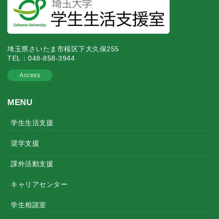
538
埼玉大学スイーツ研究会Dolce
【Ins
163
ハンドボール部
【X（旧
539
吹奏楽部
埼玉県さいたま市桜区下大久保255
165
埼玉大学ボート部
https
TEL：048-858-3944
540
埼玉大学推理小説研究会
Access
166
無外流居合兵道同好会
https:
MENU
168
陸上競技部
【Ins
541
Swing Cube Jazz Orchestra White band
学生生活支援
【X（旧
170
ワンダーフォーゲル部
【Ins
奨学支援
543
埼玉大学聖書研究会 (ＢＳＣ)
課外活動支援
171
埼玉大学ラグビー部
https:
キャリアセンター
178
埼玉大学釣り部 ～鋭掛～
https:
546
埼玉大学アカペラサークルCHOCOLETZ
学生相談室
179
留学生スポーツ会